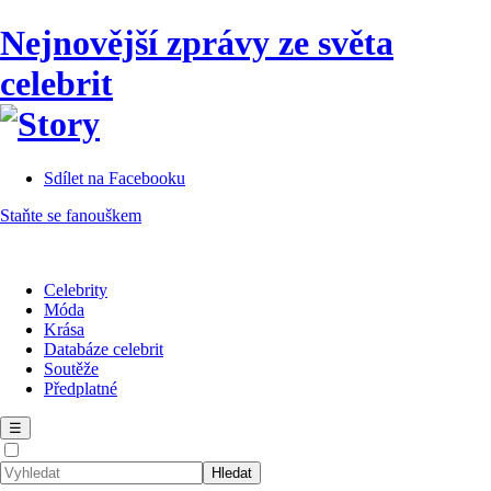
Nejnovější zprávy ze světa
celebrit
Sdílet na Facebooku
Staňte se fanouškem
Celebrity
Móda
Krása
Databáze celebrit
Soutěže
Předplatné
☰