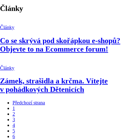
Články
Články
Co se skrývá pod skořápkou e-shopů?
Objevte to na Ecommerce forum!
Články
Zámek, strašidla a krčma. Vítejte
v pohádkových Dětenicích
Předchozí strana
1
2
3
4
5
6