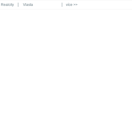
Realcity
Vlasta
více >>
Automodul.cz
Poznat svět