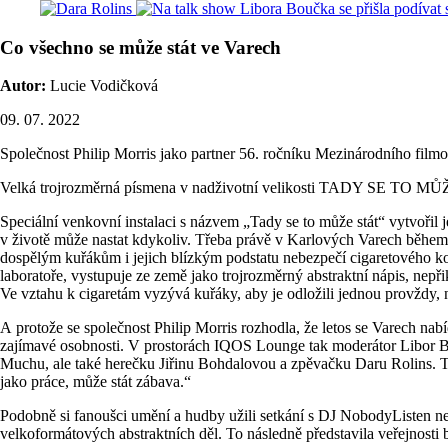
Co všechno se může stát ve Varech
Autor:
Lucie Vodičková
09. 07. 2022
Společnost Philip Morris jako partner 56. ročníku Mezinárodního filmo
Velká trojrozměrná písmena v nadživotní velikosti TADY SE TO MŮŽE S
Speciální venkovní instalaci s názvem „Tady se to může stát“ vytvoři
v životě může nastat kdykoliv. Třeba právě v Karlových Varech během n
dospělým kuřákům i jejich blízkým podstatu nebezpečí cigaretového kou
laboratoře, vystupuje ze země jako trojrozměrný abstraktní nápis, nepř
Ve vztahu k cigaretám vyzývá kuřáky, aby je odložili jednou provždy, 
A protože se společnost Philip Morris rozhodla, že letos se Varech 
zajímavé osobnosti. V prostorách IQOS Lounge tak moderátor Libor Bo
Muchu, ale také herečku Jiřinu Bohdalovou a zpěvačku Daru Rolins. Ta
jako práce, může stát zábava.“
Podobně si fanoušci umění a hudby užili setkání s DJ NobodyListen ne
velkoformátových abstraktních děl. To následně představila veřejnos