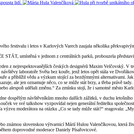
vého festivalu i letos v Karlových Varech zaujala několika překvapivým
TÁT, umístěná v jednom z centrálních parků, probouzela představivost
l jeden z nejrespektovanějších českých designérů Maxim Velčovský. V t
ávštěvy laboratoře Světa bez kouře, jenž letos opět stála ve Dvořákov
ře a přiblížil vědu a výzkum stojící za bezdýmnými alternativami. Jak
ikazuje, ale jen oznamuje něco, co se může stát brzy, a třeba právě ta
nebo alespoň udělali změnu.“ Za zmínku stojí, že i samotné město Karlo
nabídne dospělým návštěvníkům mnoho dalších zážitků, v duchu letošní
uček ve své talkshow vyzpovídal nejen generální ředitelku společnost
 výzvu moderátora na otázku „Co se tady může stát?“ reagovala: „Myslí
bo známou slovenskou výtvarnicí Márií Hulou Valenčíkovou, která živě
ti během doprovodné moderace Daniely Písařovicové.