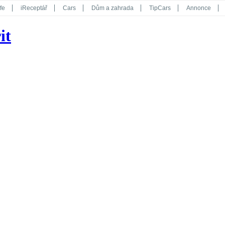
fe
iReceptář
Cars
Dům a zahrada
TipCars
Annonce
Květy
Překvapení
iGurmet
eStránky
Kreativ
iGlanc
it