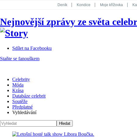
Deník
Kondice
Moje křížovka
Ka
National Geographic
Dotyk
Story
Nejnovější zprávy ze světa celebr
Koktejl
Sdílet na Facebooku
Staňte se fanouškem
Celebrity
Móda
Krása
Databáze celebrit
Soutěže
Předplatné
Vyhledávání