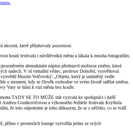
i akcemi, které přitahovaly pozornost.
 hostů festivalu i návštěvníků města a lákala k mnoha fotografiím.
rojrozměrném abstraktním nápisu představil možnost změny, která
ých sadech. V ní virtuální vědec, profesor Dohořel, vysvětloval
 vysvětlil Maxim Velčovský: „Objekt, který je umístěný vedle
dy. Jde o moment, kdy se člověk rozhodne ve svém životě udělat změnu.
vy Vary se hlásí k vizi města bez kouře.
ho motta TADY SE TO MŮŽE stát vyzvala ke spolupráci i další
i Andreu Gontkovičovou a výkonného ředitele festivalu Kryštofa
m, že toto odpoledne je toho důkazem, že se z něčeho, co se tváří
, přímo v prostorách lounge vytvořila jedno ze svých