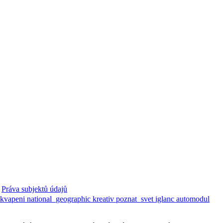
Práva subjektů údajů
ekvapeni
national_geographic
kreativ
poznat_svet
iglanc
automodul