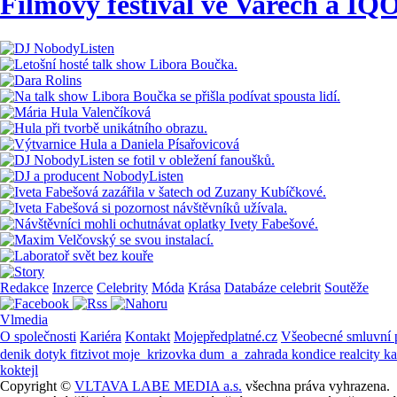
Filmový festival ve Varech a IQ
Redakce
Inzerce
Celebrity
Móda
Krása
Databáze celebrit
Soutěže
Vlmedia
O společnosti
Kariéra
Kontakt
Mojepředplatné.cz
Všeobecné smluvní
denik
dotyk
fitzivot
moje_krizovka
dum_a_zahrada
kondice
realcity
k
koktejl
Copyright ©
VLTAVA LABE MEDIA a.s.
všechna práva vyhrazena.