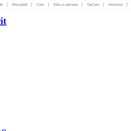
fe
iReceptář
Cars
Dům a zahrada
TipCars
Annonce
Květy
Překvapení
iGurmet
eStránky
Kreativ
iGlanc
it