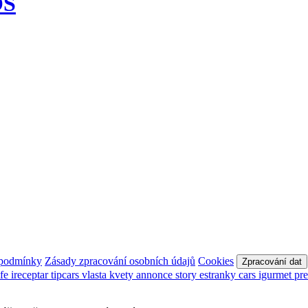
OS
 podmínky
Zásady zpracování osobních údajů
Cookies
Zpracování dat
afe
ireceptar
tipcars
vlasta
kvety
annonce
story
estranky
cars
igurmet
pr