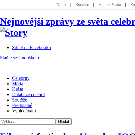
Deník
Kondice
Moje křížovka
Ka
National Geographic
Dotyk
Story
Nejnovější zprávy ze světa celebr
Koktejl
Sdílet na Facebooku
Staňte se fanouškem
Celebrity
Móda
Krása
Databáze celebrit
Soutěže
Předplatné
Vyhledávání