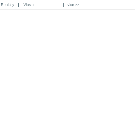
Realcity
Vlasta
více >>
Automodul.cz
Poznat svět