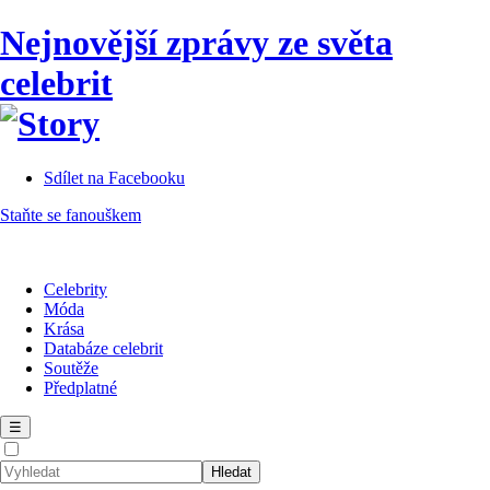
Nejnovější zprávy ze světa
celebrit
Sdílet na Facebooku
Staňte se fanouškem
Celebrity
Móda
Krása
Databáze celebrit
Soutěže
Předplatné
☰