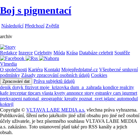
Boj s pigmentací
Následující
Předchozí
Zvětšit
archiv
Redakce
Inzerce
Celebrity
Móda
Krása
Databáze celebrit
Soutěže
Vlmedia
O společnosti
Kariéra
Kontakt
Mojepředplatné.cz
Všeobecné smluvní
podmínky
Zásady zpracování osobních údajů
Cookies
Práva subjektů údajů
Zpracování dat
denik
dotyk
fitzivot
moje_krizovka
dum_a_zahrada
kondice
realcity
kafe
ireceptar
tipcars
vlasta
kvety
annonce
story
estranky
cars
igurmet
prekvapeni
national_geographic
kreativ
poznat_svet
iglanc
automodul
koktejl
Copyright ©
VLTAVA LABE MEDIA a.s.
všechna práva vyhrazena.
Publikování, šíření nebo jakékoliv jiné užití obsahu pro jiné než osobní
účely uživatele, je bez písemného souhlasu VLTAVA LABE MEDIA
a.s. zakázáno. Toto ustanovení platí také pro RSS kanály a jejich
obsah.