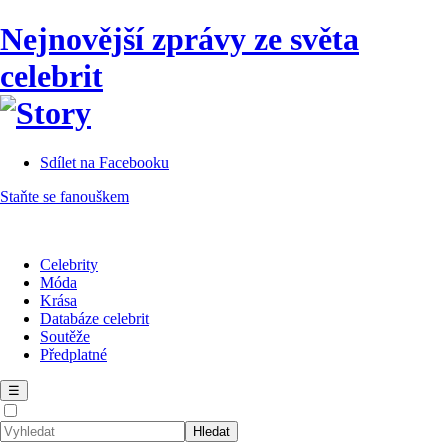
Nejnovější zprávy ze světa
celebrit
Sdílet na Facebooku
Staňte se fanouškem
Celebrity
Móda
Krása
Databáze celebrit
Soutěže
Předplatné
☰