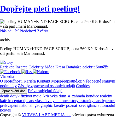
Dopřejte pleti peeling!
Následující
Předchozí
Zvětšit
archiv
Peeling HUMAN+KIND FACE SCRUB, cena 569 Kč. K dostání v
síti parfumerií Marionnaud.
Redakce
Inzerce
Celebrity
Móda
Krása
Databáze celebrit
Soutěže
Vlmedia
O společnosti
Kariéra
Kontakt
Mojepředplatné.cz
Všeobecné smluvní
podmínky
Zásady zpracování osobních údajů
Cookies
Práva subjektů údajů
Zpracování dat
denik
dotyk
fitzivot
moje_krizovka
dum_a_zahrada
kondice
realcity
kafe
ireceptar
tipcars
vlasta
kvety
annonce
story
estranky
cars
igurmet
prekvapeni
national_geographic
kreativ
poznat_svet
iglanc
automodul
koktejl
Copyright ©
VLTAVA LABE MEDIA a.s.
všechna práva vyhrazena.