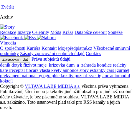
Zvětšit
Archiv
Redakce
Inzerce
Celebrity
Móda
Krása
Databáze celebrit
Soutěže
Vlmedia
O společnosti
Kariéra
Kontakt
Mojepředplatné.cz
Všeobecné smluvní
podmínky
Zásady zpracování osobních údajů
Cookies
Práva subjektů údajů
Zpracování dat
denik
dotyk
fitzivot
moje_krizovka
dum_a_zahrada
kondice
realcity
kafe
ireceptar
tipcars
vlasta
kvety
annonce
story
estranky
cars
igurmet
prekvapeni
national_geographic
kreativ
poznat_svet
iglanc
automodul
koktejl
Copyright ©
VLTAVA LABE MEDIA a.s.
všechna práva vyhrazena.
Publikování, šíření nebo jakékoliv jiné užití obsahu pro jiné než osobní
účely uživatele, je bez písemného souhlasu VLTAVA LABE MEDIA
a.s. zakázáno. Toto ustanovení platí také pro RSS kanály a jejich
obsah.