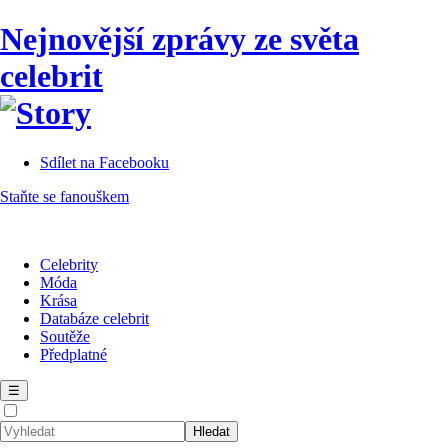
Nejnovější zprávy ze světa
celebrit
Sdílet na Facebooku
Staňte se fanouškem
Celebrity
Móda
Krása
Databáze celebrit
Soutěže
Předplatné
☰