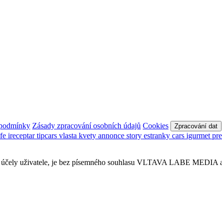
 podmínky
Zásady zpracování osobních údajů
Cookies
Zpracování dat
afe
ireceptar
tipcars
vlasta
kvety
annonce
story
estranky
cars
igurmet
pr
obní účely uživatele, je bez písemného souhlasu VLTAVA LABE MEDIA a.s