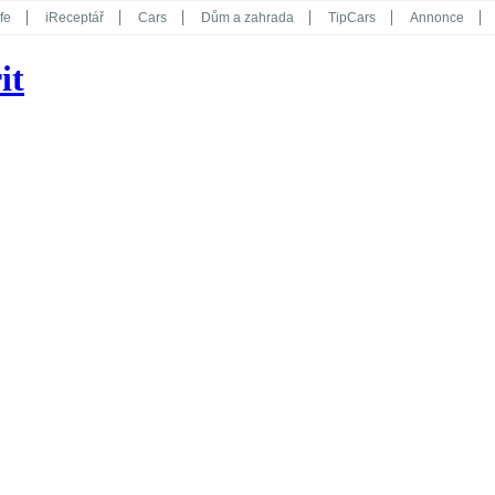
fe
iReceptář
Cars
Dům a zahrada
TipCars
Annonce
Květy
Překvapení
iGurmet
eStránky
Kreativ
iGlanc
it