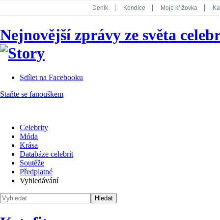
Deník
Kondice
Moje křížovka
Ka
National Geographic
Dotyk
Story
Nejnovější zprávy ze světa celebr
Koktejl
Sdílet na Facebooku
Staňte se fanouškem
Celebrity
Móda
Krása
Databáze celebrit
Soutěže
Předplatné
Vyhledávání