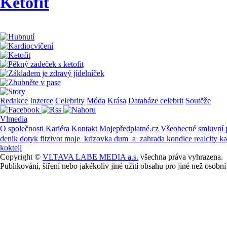
Ketofit
Redakce
Inzerce
Celebrity
Móda
Krása
Databáze celebrit
Soutěže
Vlmedia
O společnosti
Kariéra
Kontakt
Mojepředplatné.cz
Všeobecné smluvní
denik
dotyk
fitzivot
moje_krizovka
dum_a_zahrada
kondice
realcity
k
koktejl
Copyright ©
VLTAVA LABE MEDIA a.s.
všechna práva vyhrazena.
Publikování, šíření nebo jakékoliv jiné užití obsahu pro jiné než os