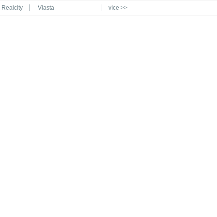
Realcity
Vlasta
více >>
Automodul.cz
Poznat svět