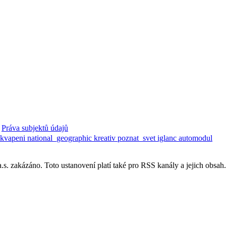
Práva subjektů údajů
ekvapeni
national_geographic
kreativ
poznat_svet
iglanc
automodul
. zakázáno. Toto ustanovení platí také pro RSS kanály a jejich obsah.