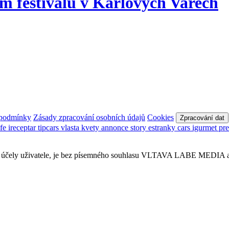
m festivalu v Karlových Varech
 podmínky
Zásady zpracování osobních údajů
Cookies
Zpracování dat
afe
ireceptar
tipcars
vlasta
kvety
annonce
story
estranky
cars
igurmet
pr
obní účely uživatele, je bez písemného souhlasu VLTAVA LABE MEDIA a.s