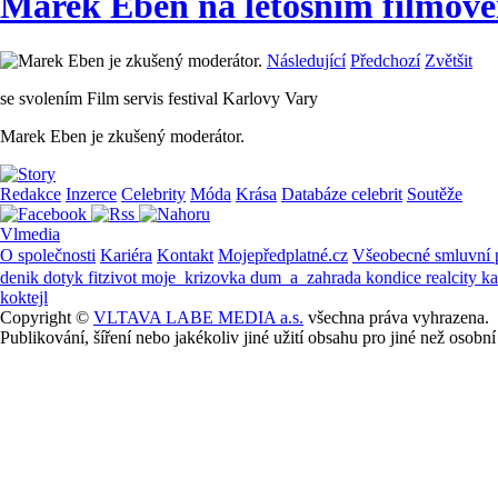
Marek Eben na letošním filmové
Následující
Předchozí
Zvětšit
se svolením Film servis festival Karlovy Vary
Marek Eben je zkušený moderátor.
Redakce
Inzerce
Celebrity
Móda
Krása
Databáze celebrit
Soutěže
Vlmedia
O společnosti
Kariéra
Kontakt
Mojepředplatné.cz
Všeobecné smluvní
denik
dotyk
fitzivot
moje_krizovka
dum_a_zahrada
kondice
realcity
k
koktejl
Copyright ©
VLTAVA LABE MEDIA a.s.
všechna práva vyhrazena.
Publikování, šíření nebo jakékoliv jiné užití obsahu pro jiné než os