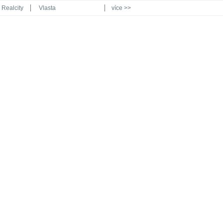
Realcity
Vlasta
více >>
Automodul.cz
Poznat svět