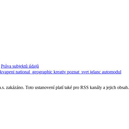
Práva subjektů údajů
ekvapeni
national_geographic
kreativ
poznat_svet
iglanc
automodul
. zakázáno. Toto ustanovení platí také pro RSS kanály a jejich obsah.