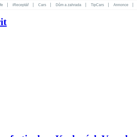
fe
iReceptář
Cars
Dům a zahrada
TipCars
Annonce
Květy
Překvapení
iGurmet
eStránky
Kreativ
iGlanc
it