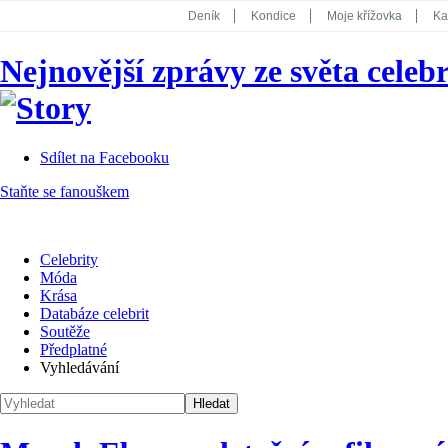
Deník
Kondice
Moje křížovka
Ka
National Geographic
Dotyk
Story
Nejnovější zprávy ze světa celebr
Koktejl
Sdílet na Facebooku
Staňte se fanouškem
Celebrity
Móda
Krása
Databáze celebrit
Soutěže
Předplatné
Vyhledávání