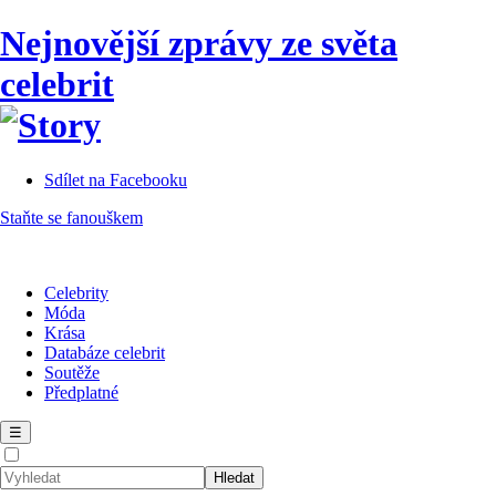
Nejnovější zprávy ze světa
celebrit
Sdílet na Facebooku
Staňte se fanouškem
Celebrity
Móda
Krása
Databáze celebrit
Soutěže
Předplatné
☰