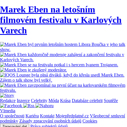
Marek Eben na letošním
filmovém festivalu v Karlových
Varech
Redakce
Inzerce
Celebrity
Móda
Krása
Databáze celebrit
Soutěže
Vlmedia
O společnosti
Kariéra
Kontakt
Mojepředplatné.cz
Všeobecné smluvní
podmínky
Zásady zpracování osobních údajů
Cookies
Práva subjektů údajů
Zpracování dat