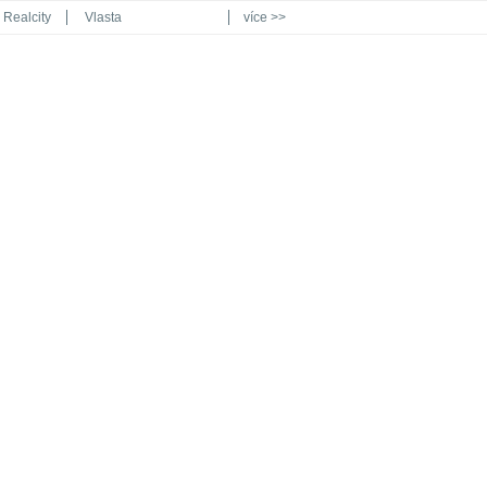
Realcity
Vlasta
více >>
Automodul.cz
Poznat svět