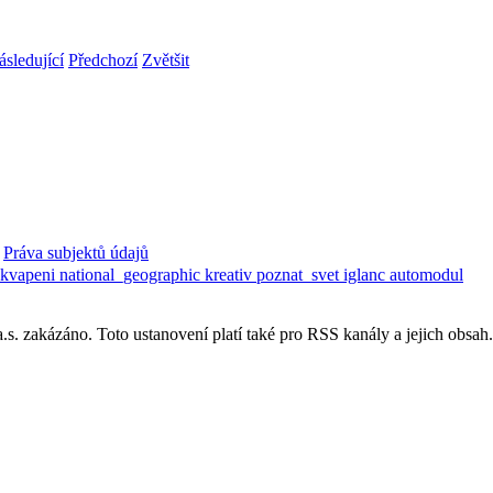
sledující
Předchozí
Zvětšit
Práva subjektů údajů
ekvapeni
national_geographic
kreativ
poznat_svet
iglanc
automodul
. zakázáno. Toto ustanovení platí také pro RSS kanály a jejich obsah.