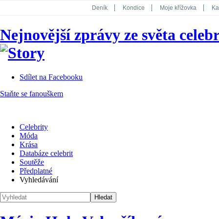
Deník
Kondice
Moje křížovka
Ka
National Geographic
Dotyk
Story
Nejnovější zprávy ze světa celebr
Koktejl
Sdílet na Facebooku
Staňte se fanouškem
Celebrity
Móda
Krása
Databáze celebrit
Soutěže
Předplatné
Vyhledávání