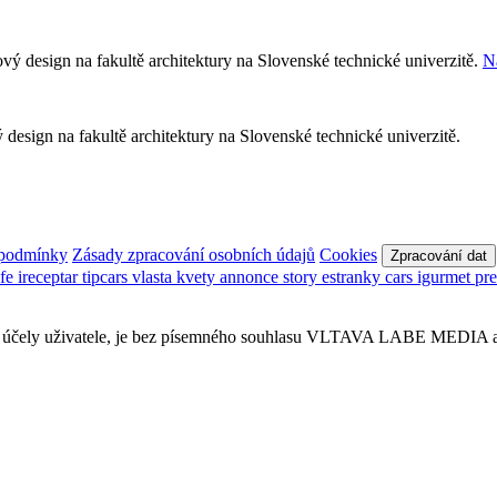
Ná
esign na fakultě architektury na Slovenské technické univerzitě.
 podmínky
Zásady zpracování osobních údajů
Cookies
Zpracování dat
afe
ireceptar
tipcars
vlasta
kvety
annonce
story
estranky
cars
igurmet
pr
obní účely uživatele, je bez písemného souhlasu VLTAVA LABE MEDIA a.s