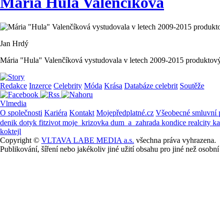
Mária Hula Valenčíková
Jan Hrdý
Mária "Hula" Valenčíková vystudovala v letech 2009-2015 produktový d
Redakce
Inzerce
Celebrity
Móda
Krása
Databáze celebrit
Soutěže
Vlmedia
O společnosti
Kariéra
Kontakt
Mojepředplatné.cz
Všeobecné smluvní
denik
dotyk
fitzivot
moje_krizovka
dum_a_zahrada
kondice
realcity
k
koktejl
Copyright ©
VLTAVA LABE MEDIA a.s.
všechna práva vyhrazena.
Publikování, šíření nebo jakékoliv jiné užití obsahu pro jiné než os