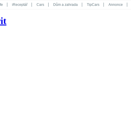
fe
iReceptář
Cars
Dům a zahrada
TipCars
Annonce
Květy
Překvapení
iGurmet
eStránky
Kreativ
iGlanc
it