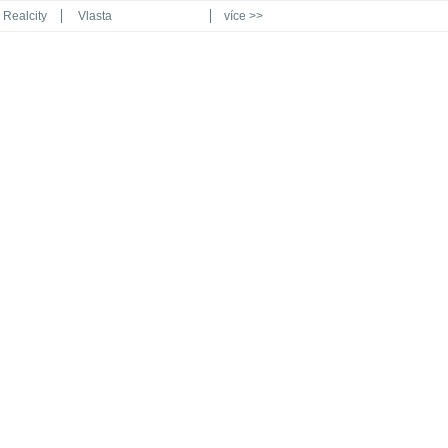
Realcity
Vlasta
více >>
Automodul.cz
Poznat svět