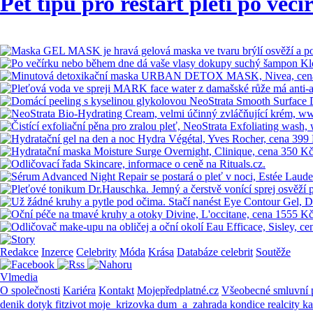
Pět tipů pro restart pleti po večí
Redakce
Inzerce
Celebrity
Móda
Krása
Databáze celebrit
Soutěže
Vlmedia
O společnosti
Kariéra
Kontakt
Mojepředplatné.cz
Všeobecné smluvní
denik
dotyk
fitzivot
moje_krizovka
dum_a_zahrada
kondice
realcity
k