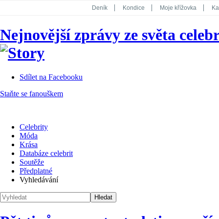
Deník
Kondice
Moje křížovka
Ka
National Geographic
Dotyk
Story
Nejnovější zprávy ze světa celebr
Koktejl
Sdílet na Facebooku
Staňte se fanouškem
Celebrity
Móda
Krása
Databáze celebrit
Soutěže
Předplatné
Vyhledávání