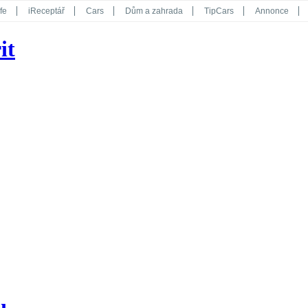
fe
iReceptář
Cars
Dům a zahrada
TipCars
Annonce
Květy
Překvapení
iGurmet
eStránky
Kreativ
iGlanc
it