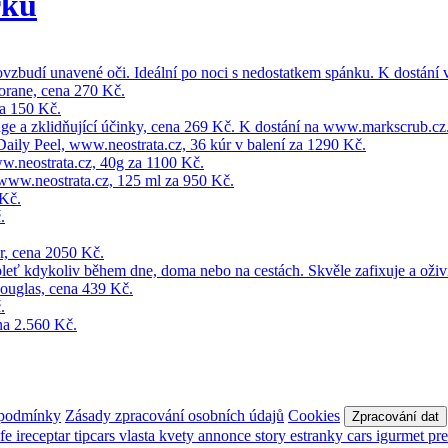
rku
 podmínky
Zásady zpracování osobních údajů
Cookies
Zpracování dat
afe
ireceptar
tipcars
vlasta
kvety
annonce
story
estranky
cars
igurmet
pr