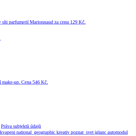
Práva subjektů údajů
ekvapeni
national_geographic
kreativ
poznat_svet
iglanc
automodul