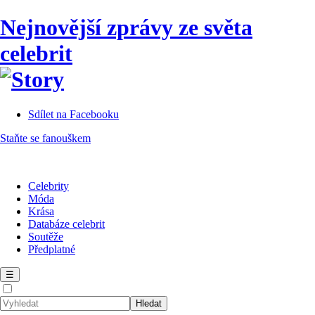
Nejnovější zprávy ze světa
celebrit
Sdílet na Facebooku
Staňte se fanouškem
Celebrity
Móda
Krása
Databáze celebrit
Soutěže
Předplatné
☰