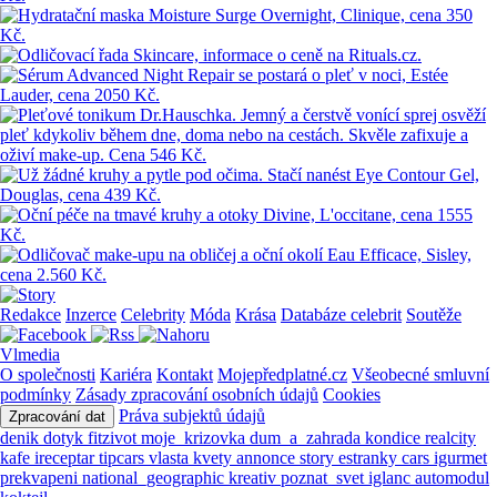
Redakce
Inzerce
Celebrity
Móda
Krása
Databáze celebrit
Soutěže
Vlmedia
O společnosti
Kariéra
Kontakt
Mojepředplatné.cz
Všeobecné smluvní
podmínky
Zásady zpracování osobních údajů
Cookies
Práva subjektů údajů
Zpracování dat
denik
dotyk
fitzivot
moje_krizovka
dum_a_zahrada
kondice
realcity
kafe
ireceptar
tipcars
vlasta
kvety
annonce
story
estranky
cars
igurmet
prekvapeni
national_geographic
kreativ
poznat_svet
iglanc
automodul