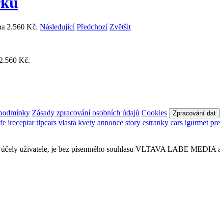
rku
Následující
Předchozí
Zvětšit
 2.560 Kč.
 podmínky
Zásady zpracování osobních údajů
Cookies
Zpracování dat
afe
ireceptar
tipcars
vlasta
kvety
annonce
story
estranky
cars
igurmet
pr
obní účely uživatele, je bez písemného souhlasu VLTAVA LABE MEDIA a.s