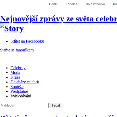
Deník
Kondice
Moje křížovka
Ka
National Geographic
Dotyk
Story
Nejnovější zprávy ze světa celebr
Koktejl
Sdílet na Facebooku
Staňte se fanouškem
Celebrity
Móda
Krása
Databáze celebrit
Soutěže
Předplatné
Vyhledávání