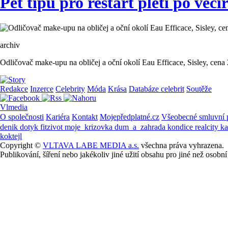
Pět tipů pro restart pleti po večí
archiv
Odličovač make-upu na obličej a oční okolí Eau Efficace, Sisley, cena
Redakce
Inzerce
Celebrity
Móda
Krása
Databáze celebrit
Soutěže
Vlmedia
O společnosti
Kariéra
Kontakt
Mojepředplatné.cz
Všeobecné smluvní
denik
dotyk
fitzivot
moje_krizovka
dum_a_zahrada
kondice
realcity
k
koktejl
Copyright ©
VLTAVA LABE MEDIA a.s.
všechna práva vyhrazena.
Publikování, šíření nebo jakékoliv jiné užití obsahu pro jiné než os