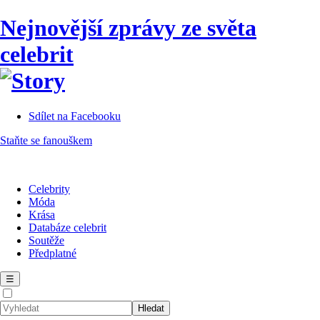
Nejnovější zprávy ze světa
celebrit
Sdílet na Facebooku
Staňte se fanouškem
Celebrity
Móda
Krása
Databáze celebrit
Soutěže
Předplatné
☰