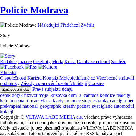
Policie Modrava
Následující
Předchozí
Zvětšit
Story
Policie Modrava
Redakce
Inzerce
Celebrity
Móda
Krása
Databáze celebrit
Soutěže
Vlmedia
O společnosti
Kariéra
Kontakt
Mojepředplatné.cz
Všeobecné smluvní
podmínky
Zásady zpracování osobních údajů
Cookies
Práva subjektů údajů
Zpracování dat
denik
dotyk
fitzivot
moje_krizovka
dum_a_zahrada
kondice
realcity
kafe
ireceptar
tipcars
vlasta
kvety
annonce
story
estranky
cars
igurmet
prekvapeni
national_geographic
kreativ
poznat_svet
iglanc
automodul
koktejl
Copyright ©
VLTAVA LABE MEDIA a.s.
všechna práva vyhrazena.
Publikování, šíření nebo jakékoliv jiné užití obsahu pro jiné než osobní
účely uživatele, je bez písemného souhlasu VLTAVA LABE MEDIA
a.s. zakázáno. Toto ustanovení platí také pro RSS kanály a jejich