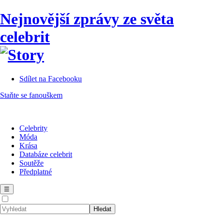
Nejnovější zprávy ze světa
celebrit
Sdílet na Facebooku
Staňte se fanouškem
Celebrity
Móda
Krása
Databáze celebrit
Soutěže
Předplatné
☰