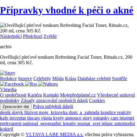
Přípravky vhodné k péči o akné
Následující
Předchozí
Zvětšit
archiv
Osvěžující pleťové tonikum Refreshing Facial Toner, Rituals.cz, 200
ml, cena 305 Kč.
Redakce
Inzerce
Celebrity
Móda
Krása
Databáze celebrit
Soutěže
Vlmedia
O společnosti
Kariéra
Kontakt
Mojepředplatné.cz
Všeobecné smluvní
podmínky
Zásady zpracování osobních údajů
Cookies
Práva subjektů údajů
Zpracování dat
denik
dotyk
fitzivot
moje_krizovka
dum_a_zahrada
kondice
realcity
kafe
ireceptar
tipcars
vlasta
kvety
annonce
story
estranky
cars
igurmet
prekvapeni
national_geographic
kreativ
poznat_svet
iglanc
automodul
koktejl
Copyright ©
VLTAVA LABE MEDIA a.s.
všechna práva vyhrazena.