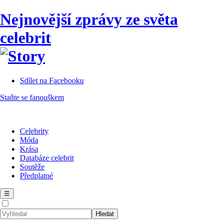
Nejnovější zprávy ze světa
celebrit
Sdílet na Facebooku
Staňte se fanouškem
Celebrity
Móda
Krása
Databáze celebrit
Soutěže
Předplatné
☰