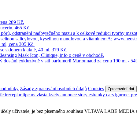
 podmínky
Zásady zpracování osobních údajů
Cookies
Zpracování dat
afe
ireceptar
tipcars
vlasta
kvety
annonce
story
estranky
cars
igurmet
pr
obní účely uživatele, je bez písemného souhlasu VLTAVA LABE MEDIA a.s