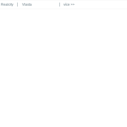
Realcity
Vlasta
více >>
Automodul.cz
Poznat svět