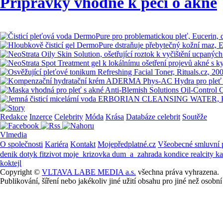
Přípravky vhodné k péči o akné
Redakce
Inzerce
Celebrity
Móda
Krása
Databáze celebrit
Soutěže
Vlmedia
O společnosti
Kariéra
Kontakt
Mojepředplatné.cz
Všeobecné smluvní
denik
dotyk
fitzivot
moje_krizovka
dum_a_zahrada
kondice
realcity
k
koktejl
Copyright ©
VLTAVA LABE MEDIA a.s.
všechna práva vyhrazena.
Publikování, šíření nebo jakékoliv jiné užití obsahu pro jiné než os