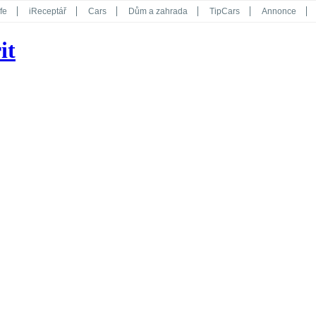
fe
iReceptář
Cars
Dům a zahrada
TipCars
Annonce
Květy
Překvapení
iGurmet
eStránky
Kreativ
iGlanc
it