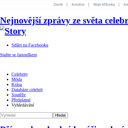
Deník
Kondice
Moje křížovka
Ka
National Geographic
Dotyk
Story
Nejnovější zprávy ze světa celebr
Koktejl
Sdílet na Facebooku
Staňte se fanouškem
Celebrity
Móda
Krása
Databáze celebrit
Soutěže
Předplatné
Vyhledávání