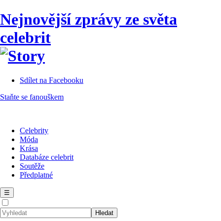
Nejnovější zprávy ze světa
celebrit
Sdílet na Facebooku
Staňte se fanouškem
Celebrity
Móda
Krása
Databáze celebrit
Soutěže
Předplatné
☰