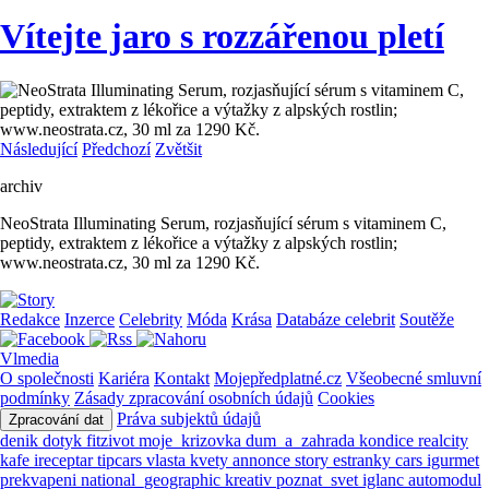
Vítejte jaro s rozzářenou pletí
Následující
Předchozí
Zvětšit
archiv
NeoStrata Illuminating Serum, rozjasňující sérum s vitaminem C,
peptidy, extraktem z lékořice a výtažky z alpských rostlin;
www.neostrata.cz, 30 ml za 1290 Kč.
Redakce
Inzerce
Celebrity
Móda
Krása
Databáze celebrit
Soutěže
Vlmedia
O společnosti
Kariéra
Kontakt
Mojepředplatné.cz
Všeobecné smluvní
podmínky
Zásady zpracování osobních údajů
Cookies
Práva subjektů údajů
Zpracování dat
denik
dotyk
fitzivot
moje_krizovka
dum_a_zahrada
kondice
realcity
kafe
ireceptar
tipcars
vlasta
kvety
annonce
story
estranky
cars
igurmet
prekvapeni
national_geographic
kreativ
poznat_svet
iglanc
automodul