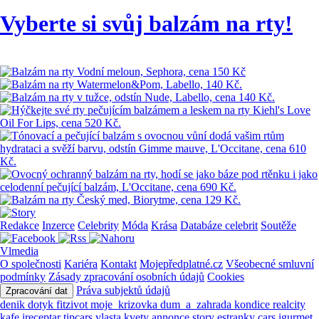
Vyberte si svůj balzám na rty!
Redakce
Inzerce
Celebrity
Móda
Krása
Databáze celebrit
Soutěže
Vlmedia
O společnosti
Kariéra
Kontakt
Mojepředplatné.cz
Všeobecné smluvní
podmínky
Zásady zpracování osobních údajů
Cookies
Práva subjektů údajů
Zpracování dat
denik
dotyk
fitzivot
moje_krizovka
dum_a_zahrada
kondice
realcity
kafe
ireceptar
tipcars
vlasta
kvety
annonce
story
estranky
cars
igurmet