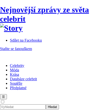
Nejnovější zprávy ze světa
celebrit
Sdílet na Facebooku
Staňte se fanouškem
Celebrity
Móda
Krása
Databáze celebrit
Soutěže
Předplatné
☰