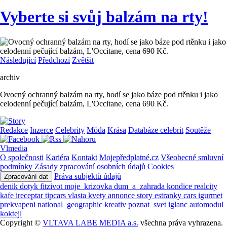
Vyberte si svůj balzám na rty!
Následující
Předchozí
Zvětšit
archiv
Ovocný ochranný balzám na rty, hodí se jako báze pod rtěnku i jako
celodenní pečující balzám, L'Occitane, cena 690 Kč.
Redakce
Inzerce
Celebrity
Móda
Krása
Databáze celebrit
Soutěže
Vlmedia
O společnosti
Kariéra
Kontakt
Mojepředplatné.cz
Všeobecné smluvní
podmínky
Zásady zpracování osobních údajů
Cookies
Práva subjektů údajů
Zpracování dat
denik
dotyk
fitzivot
moje_krizovka
dum_a_zahrada
kondice
realcity
kafe
ireceptar
tipcars
vlasta
kvety
annonce
story
estranky
cars
igurmet
prekvapeni
national_geographic
kreativ
poznat_svet
iglanc
automodul
koktejl
Copyright ©
VLTAVA LABE MEDIA a.s.
všechna práva vyhrazena.