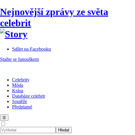
Nejnovější zprávy ze světa
celebrit
Sdílet na Facebooku
Staňte se fanouškem
Celebrity
Móda
Krása
Databáze celebrit
Soutěže
Předplatné
☰