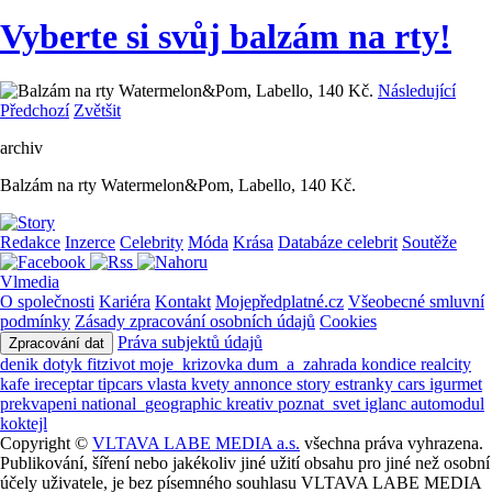
Vyberte si svůj balzám na rty!
Následující
Předchozí
Zvětšit
archiv
Balzám na rty Watermelon&Pom, Labello, 140 Kč.
Redakce
Inzerce
Celebrity
Móda
Krása
Databáze celebrit
Soutěže
Vlmedia
O společnosti
Kariéra
Kontakt
Mojepředplatné.cz
Všeobecné smluvní
podmínky
Zásady zpracování osobních údajů
Cookies
Práva subjektů údajů
Zpracování dat
denik
dotyk
fitzivot
moje_krizovka
dum_a_zahrada
kondice
realcity
kafe
ireceptar
tipcars
vlasta
kvety
annonce
story
estranky
cars
igurmet
prekvapeni
national_geographic
kreativ
poznat_svet
iglanc
automodul
koktejl
Copyright ©
VLTAVA LABE MEDIA a.s.
všechna práva vyhrazena.
Publikování, šíření nebo jakékoliv jiné užití obsahu pro jiné než osobní
účely uživatele, je bez písemného souhlasu VLTAVA LABE MEDIA