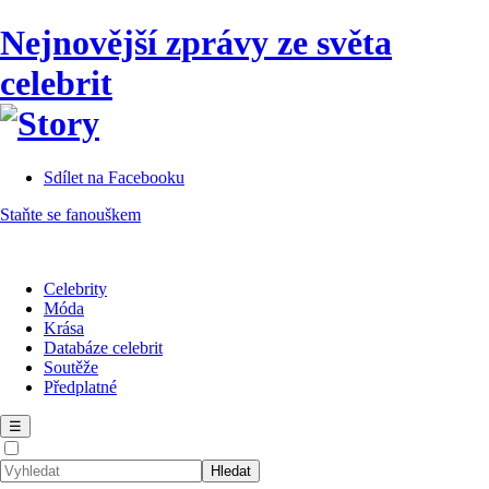
Nejnovější zprávy ze světa
celebrit
Sdílet na Facebooku
Staňte se fanouškem
Celebrity
Móda
Krása
Databáze celebrit
Soutěže
Předplatné
☰