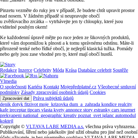
Pinzetu vezměte do ruky jen v případě, že budete chtít upravit prostor
nad nosem. V žádném případě si neupravujte obočí
u zvětšovacího zrcátka – vytrhávejte jen ty chloupky, které jsou
viditelné pouhým okem!
Ke každodenní úpravě mějte po ruce jeden ze šikovných produktů,
které vám dopomůžou k plnosti a k tomu správnému odstínu. Máte-li
přirozeně tenké nebo řídké obočí, je nejlepší klasická tužka. Pomády
nebo gely jsou zase vhodné pro ty, které mají obočí hustší.
Redakce
Inzerce
Celebrity
Móda
Krása
Databáze celebrit
Soutěže
Vlmedia
O společnosti
Kariéra
Kontakt
Mojepředplatné.cz
Všeobecné smluvní
podmínky
Zásady zpracování osobních údajů
Cookies
Práva subjektů údajů
Zpracování dat
denik
dotyk
fitzivot
moje_krizovka
dum_a_zahrada
kondice
realcity
kafe
ireceptar
tipcars
vlasta
kvety
annonce
story
estranky
cars
igurmet
prekvapeni
national_geographic
kreativ
poznat_svet
iglanc
automodul
koktejl
Copyright ©
VLTAVA LABE MEDIA a.s.
všechna práva vyhrazena.
Publikování, šíření nebo jakékoliv jiné užití obsahu pro jiné než osobní
účely uživatele, je bez písemného souhlasu VLTAVA LABE MEDIA