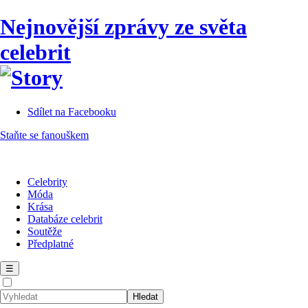
Nejnovější zprávy ze světa
celebrit
Sdílet na Facebooku
Staňte se fanouškem
Celebrity
Móda
Krása
Databáze celebrit
Soutěže
Předplatné
☰