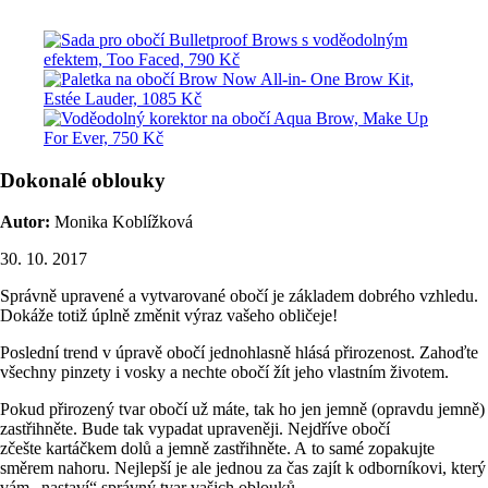
Dokonalé oblouky
Autor:
Monika Koblížková
30. 10. 2017
Správně upravené a vytvarované obočí je základem dobrého vzhledu.
Dokáže totiž úplně změnit výraz vašeho obličeje!
Poslední trend v úpravě obočí jednohlasně hlásá přirozenost. Zahoďte
všechny pinzety i vosky a nechte obočí žít jeho vlastním životem.
Pokud přirozený tvar obočí už máte, tak ho jen jemně (opravdu jemně)
zastřihněte. Bude tak vypadat upraveněji. Nejdříve obočí
zčešte kartáčkem dolů a jemně zastřihněte. A to samé zopakujte
směrem nahoru. Nejlepší je ale jednou za čas zajít k odborníkovi, který
vám „nastaví“ správný tvar vašich oblouků.