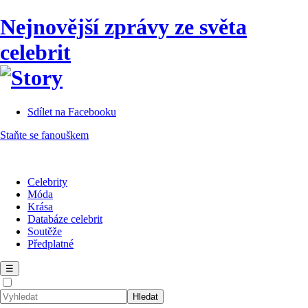
Nejnovější zprávy ze světa
celebrit
Sdílet na Facebooku
Staňte se fanouškem
Celebrity
Móda
Krása
Databáze celebrit
Soutěže
Předplatné
☰