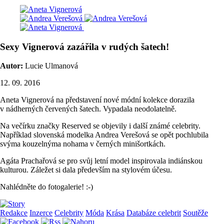
Sexy Vignerová zazářila v rudých šatech!
Autor:
Lucie Ulmanová
12. 09. 2016
Aneta Vignerová na představení nové módní kolekce dorazila
v nádherných červených šatech. Vypadala neodolatelně.
Na večírku značky Reserved se objevily i další známé celebrity.
Například slovenská modelka Andrea Verešová se opět pochlubila
svýma kouzelnýma nohama v černých minišortkách.
Agáta Prachařová se pro svůj letní model inspirovala indiánskou
kulturou. Záležet si dala především na stylovém účesu.
Nahlédněte do fotogalerie! :-)
Redakce
Inzerce
Celebrity
Móda
Krása
Databáze celebrit
Soutěže