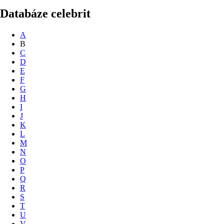
Databáze celebrit
A
B
C
D
E
F
G
H
I
J
K
L
M
N
O
P
Q
R
S
T
U
V