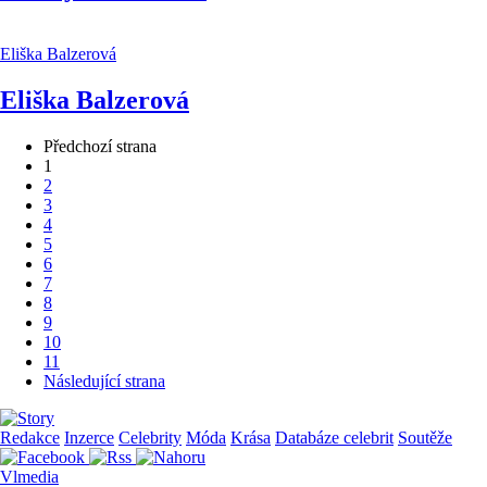
Eliška Balzerová
Eliška Balzerová
Předchozí strana
1
2
3
4
5
6
7
8
9
10
11
Následující strana
Redakce
Inzerce
Celebrity
Móda
Krása
Databáze celebrit
Soutěže
Vlmedia