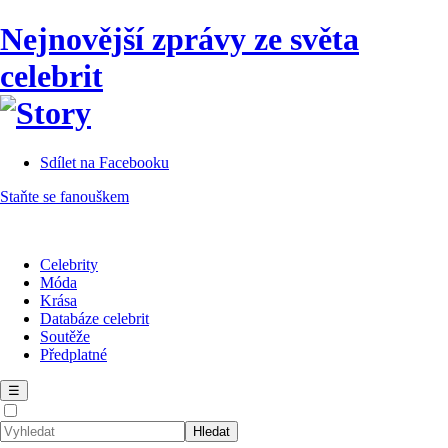
Nejnovější zprávy ze světa
celebrit
Sdílet na Facebooku
Staňte se fanouškem
Celebrity
Móda
Krása
Databáze celebrit
Soutěže
Předplatné
☰