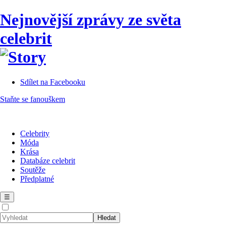
Nejnovější zprávy ze světa
celebrit
Sdílet na Facebooku
Staňte se fanouškem
Celebrity
Móda
Krása
Databáze celebrit
Soutěže
Předplatné
☰