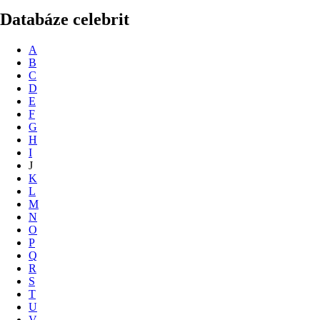
Databáze celebrit
A
B
C
D
E
F
G
H
I
J
K
L
M
N
O
P
Q
R
S
T
U
V