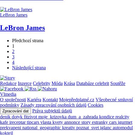
LeBron James
LeBron James
Předchozí strana
1
2
3
4
Následující strana
Redakce
Inzerce
Celebrity
Móda
Krása
Databáze celebrit
Soutěže
Vlmedia
O společnosti
Kariéra
Kontakt
Mojepředplatné.cz
Všeobecné smluvní
podmínky
Zásady zpracování osobních údajů
Cookies
Práva subjektů údajů
Zpracování dat
denik
dotyk
fitzivot
moje_krizovka
dum_a_zahrada
kondice
realcity
kafe
ireceptar
tipcars
vlasta
kvety
annonce
story
estranky
cars
igurmet
prekvapeni
national_geographic
kreativ
poznat_svet
iglanc
automodul
koktejl