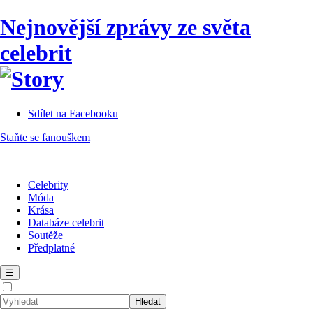
Nejnovější zprávy ze světa
celebrit
Sdílet na Facebooku
Staňte se fanouškem
Celebrity
Móda
Krása
Databáze celebrit
Soutěže
Předplatné
☰