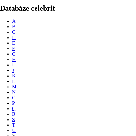
Databáze celebrit
A
B
C
D
E
F
G
H
I
J
K
L
M
N
O
P
Q
R
S
T
U
V