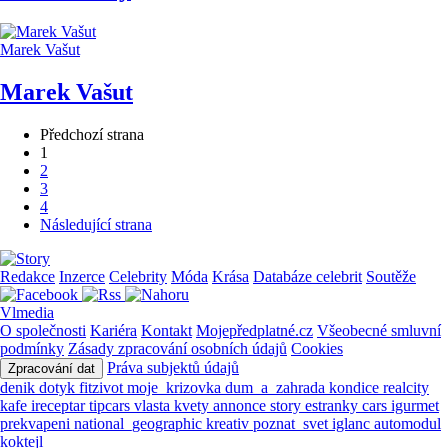
Marek Vašut
Marek Vašut
Předchozí strana
1
2
3
4
Následující strana
Redakce
Inzerce
Celebrity
Móda
Krása
Databáze celebrit
Soutěže
Vlmedia
O společnosti
Kariéra
Kontakt
Mojepředplatné.cz
Všeobecné smluvní
podmínky
Zásady zpracování osobních údajů
Cookies
Práva subjektů údajů
Zpracování dat
denik
dotyk
fitzivot
moje_krizovka
dum_a_zahrada
kondice
realcity
kafe
ireceptar
tipcars
vlasta
kvety
annonce
story
estranky
cars
igurmet
prekvapeni
national_geographic
kreativ
poznat_svet
iglanc
automodul
koktejl