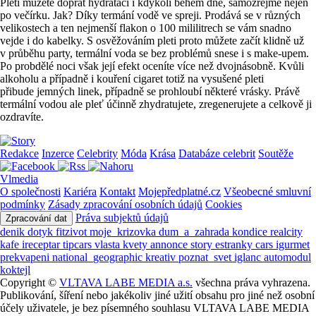
Pleti můžete dopřát hydrataci i kdykoli během dne, samozřejmě nejen
po večírku. Jak? Díky termání vodě ve spreji. Prodává se v různých
velikostech a ten nejmenší flakon o 100 mililitrech se vám snadno
vejde i do kabelky. S osvěžováním pleti proto můžete začít klidně už
v průběhu party, termální voda se bez problémů snese i s make-upem.
Po probdělé noci však její efekt oceníte více než dvojnásobně. Kvůli
alkoholu a případně i kouření cigaret totiž na vysušené pleti
přibude jemných linek, případně se prohloubí některé vrásky. Právě
termální vodou ale pleť účinně zhydratujete, zregenerujete a celkově ji
ozdravíte.
Redakce
Inzerce
Celebrity
Móda
Krása
Databáze celebrit
Soutěže
Vlmedia
O společnosti
Kariéra
Kontakt
Mojepředplatné.cz
Všeobecné smluvní
podmínky
Zásady zpracování osobních údajů
Cookies
Práva subjektů údajů
Zpracování dat
denik
dotyk
fitzivot
moje_krizovka
dum_a_zahrada
kondice
realcity
kafe
ireceptar
tipcars
vlasta
kvety
annonce
story
estranky
cars
igurmet
prekvapeni
national_geographic
kreativ
poznat_svet
iglanc
automodul
koktejl
Copyright ©
VLTAVA LABE MEDIA a.s.
všechna práva vyhrazena.
Publikování, šíření nebo jakékoliv jiné užití obsahu pro jiné než osobní
účely uživatele, je bez písemného souhlasu VLTAVA LABE MEDIA