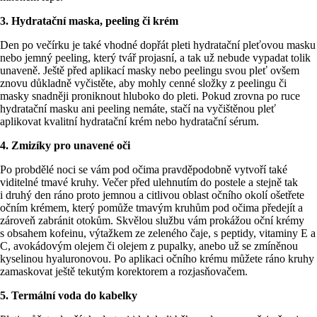
3. Hydratační maska, peeling či krém
Den po večírku je také vhodné dopřát pleti hydratační pleťovou masku
nebo jemný peeling, který tvář projasní, a tak už nebude vypadat tolik
unaveně. Ještě před aplikací masky nebo peelingu svou pleť ovšem
znovu důkladně vyčistěte, aby mohly cenné složky z peelingu či
masky snadněji proniknout hluboko do pleti. Pokud zrovna po ruce
hydratační masku ani peeling nemáte, stačí na vyčištěnou pleť
aplikovat kvalitní hydratační krém nebo hydratační sérum.
4. Zmizíky pro unavené oči
Po probdělé noci se vám pod očima pravděpodobně vytvoří také
viditelné tmavé kruhy. Večer před ulehnutím do postele a stejně tak
i druhý den ráno proto jemnou a citlivou oblast očního okolí ošetřete
očním krémem, který pomůže tmavým kruhům pod očima předejít a
zároveň zabránit otokům. Skvělou službu vám prokážou oční krémy
s obsahem kofeinu, výtažkem ze zeleného čaje, s peptidy, vitaminy E a
C, avokádovým olejem či olejem z pupalky, anebo už se zmíněnou
kyselinou hyaluronovou. Po aplikaci očního krému můžete ráno kruhy
zamaskovat ještě tekutým korektorem a rozjasňovačem.
5. Termální voda do kabelky