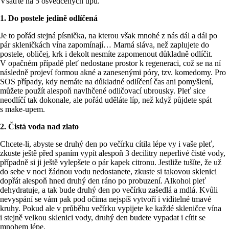
Vsaďte na 5 osvědčených tipů.
1. Do postele jedině odlíčená
Je to pořád stejná písnička, na kterou však mnohé z nás dál a dál po
pár skleničkách vína zapomínají… Marná sláva, než zaplujete do
postele, obličej, krk i dekolt nesmíte zapomenout důkladně odlíčit.
V opačném případě pleť nedostane prostor k regeneraci, což se na ní
následně projeví formou akné a zanesenými póry, tzv. komedomy. Pro
SOS případy, kdy nemáte na důkladné odlíčení čas ani pomyšlení,
můžete použít alespoň navlhčené odličovací ubrousky. Pleť sice
neodlíčí tak dokonale, ale pořád uděláte líp, než když půjdete spát
s make-upem.
2. Čistá voda nad zlato
Chcete-li, abyste se druhý den po večírku cítila lépe vy i vaše pleť,
zkuste ještě před spaním vypít alespoň 3 decilitry neperlivé čisté vody,
případně si ji ještě vylepšete o pár kapek citronu. Jestliže tušíte, že už
do sebe v noci žádnou vodu nedostanete, zkuste si takovou sklenici
dopřát alespoň hned druhý den ráno po probuzení. Alkohol pleť
dehydratuje, a tak bude druhý den po večírku zašedlá a mdlá. Kvůli
nevyspání se vám pak pod očima nejspíš vytvoří i viditelné tmavé
kruhy. Pokud ale v průběhu večírku vypijete ke každé skleničce vína
i stejně velkou sklenici vody, druhý den budete vypadat i cítit se
mnohem lépe.