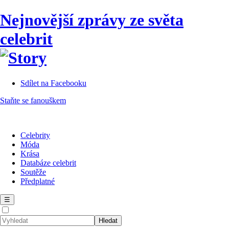
Nejnovější zprávy ze světa
celebrit
Sdílet na Facebooku
Staňte se fanouškem
Celebrity
Móda
Krása
Databáze celebrit
Soutěže
Předplatné
☰