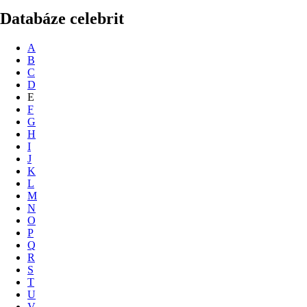
Databáze celebrit
A
B
C
D
E
F
G
H
I
J
K
L
M
N
O
P
Q
R
S
T
U
V