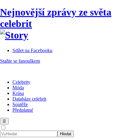
Nejnovější zprávy ze světa
celebrit
Sdílet na Facebooku
Staňte se fanouškem
Celebrity
Móda
Krása
Databáze celebrit
Soutěže
Předplatné
☰