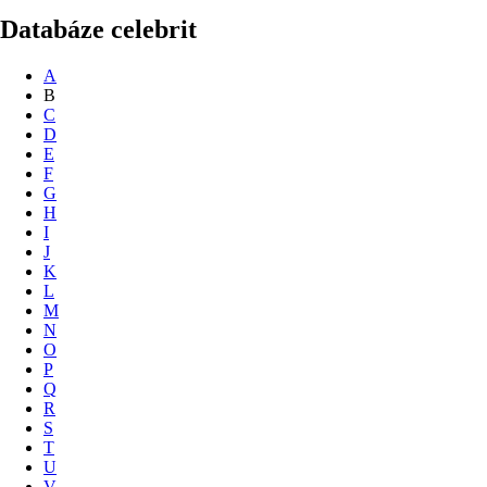
Databáze celebrit
A
B
C
D
E
F
G
H
I
J
K
L
M
N
O
P
Q
R
S
T
U
V