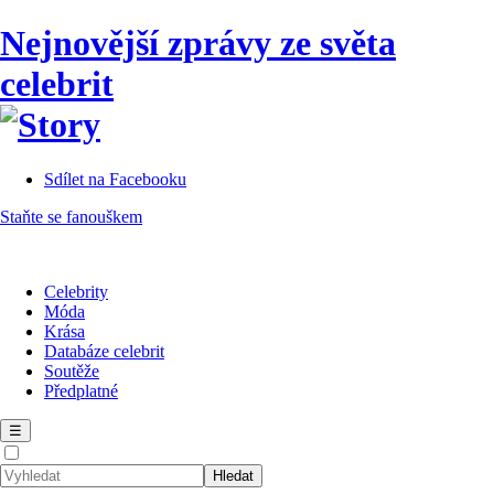
Nejnovější zprávy ze světa
celebrit
Sdílet na Facebooku
Staňte se fanouškem
Celebrity
Móda
Krása
Databáze celebrit
Soutěže
Předplatné
☰