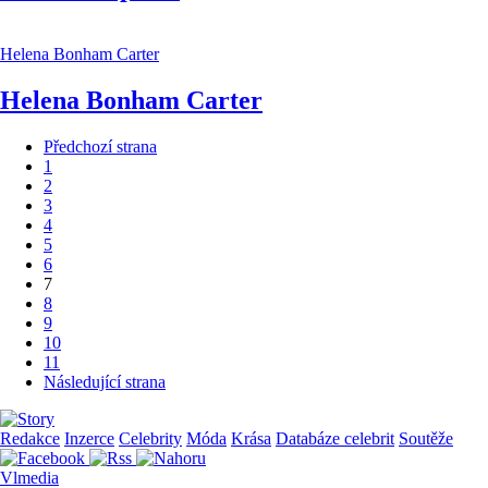
Helena Bonham Carter
Helena Bonham Carter
Předchozí strana
1
2
3
4
5
6
7
8
9
10
11
Následující strana
Redakce
Inzerce
Celebrity
Móda
Krása
Databáze celebrit
Soutěže
Vlmedia