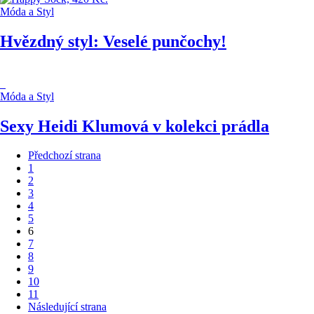
Móda a Styl
Hvězdný styl: Veselé punčochy!
Móda a Styl
Sexy Heidi Klumová v kolekci prádla
Předchozí strana
1
2
3
4
5
6
7
8
9
10
11
Následující strana