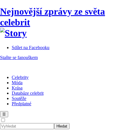
Nejnovější zprávy ze světa
celebrit
Sdílet na Facebooku
Staňte se fanouškem
Celebrity
Móda
Krása
Databáze celebrit
Soutěže
Předplatné
☰