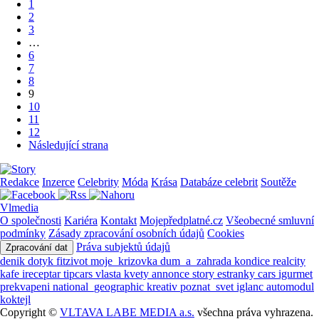
1
2
3
…
6
7
8
9
10
11
12
Následující strana
Redakce
Inzerce
Celebrity
Móda
Krása
Databáze celebrit
Soutěže
Vlmedia
O společnosti
Kariéra
Kontakt
Mojepředplatné.cz
Všeobecné smluvní
podmínky
Zásady zpracování osobních údajů
Cookies
Práva subjektů údajů
Zpracování dat
denik
dotyk
fitzivot
moje_krizovka
dum_a_zahrada
kondice
realcity
kafe
ireceptar
tipcars
vlasta
kvety
annonce
story
estranky
cars
igurmet
prekvapeni
national_geographic
kreativ
poznat_svet
iglanc
automodul
koktejl
Copyright ©
VLTAVA LABE MEDIA a.s.
všechna práva vyhrazena.