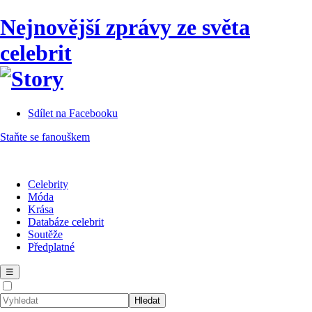
Nejnovější zprávy ze světa
celebrit
Sdílet na Facebooku
Staňte se fanouškem
Celebrity
Móda
Krása
Databáze celebrit
Soutěže
Předplatné
☰