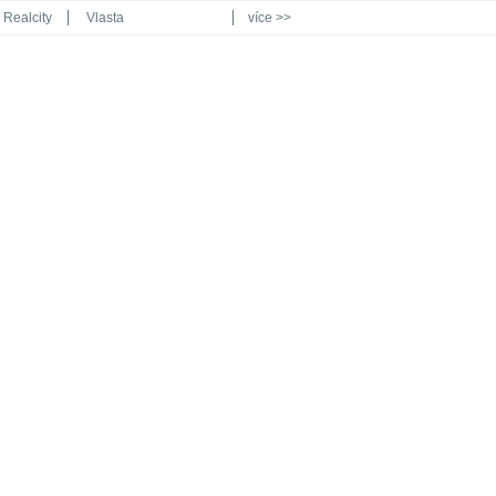
Realcity
Vlasta
více >>
Automodul.cz
Poznat svět