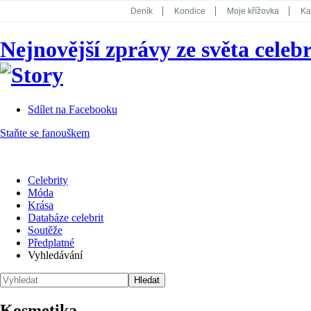
Deník
Kondice
Moje křížovka
Ka
National Geographic
Dotyk
Story
Nejnovější zprávy ze světa celebr
Koktejl
Sdílet na Facebooku
Staňte se fanouškem
Celebrity
Móda
Krása
Databáze celebrit
Soutěže
Předplatné
Vyhledávání
Kosmetika