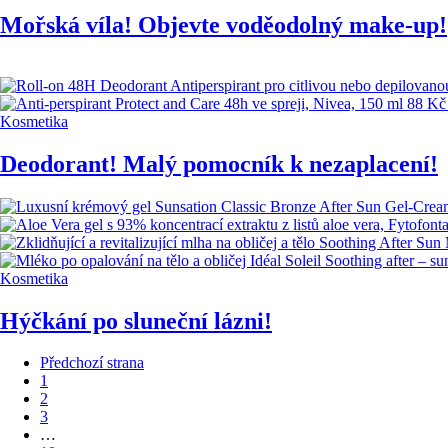
Mořská víla! Objevte voděodolný make-up!
Kosmetika
Deodorant! Malý pomocník k nezaplacení!
Kosmetika
Hýčkání po sluneční lázni!
Předchozí strana
1
2
3
…