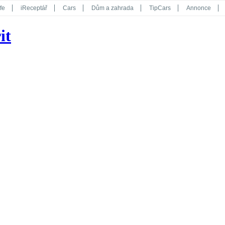
fe
iReceptář
Cars
Dům a zahrada
TipCars
Annonce
Květy
Překvapení
iGurmet
eStránky
Kreativ
iGlanc
it