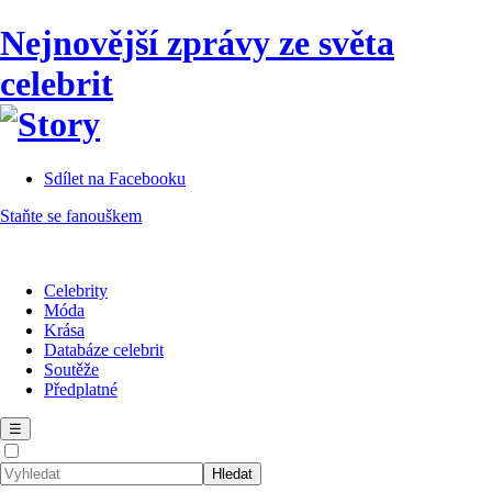
Nejnovější zprávy ze světa
celebrit
Sdílet na Facebooku
Staňte se fanouškem
Celebrity
Móda
Krása
Databáze celebrit
Soutěže
Předplatné
☰