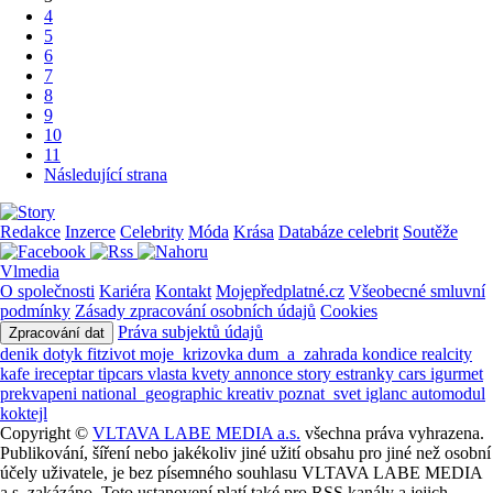
4
5
6
7
8
9
10
11
Následující strana
Redakce
Inzerce
Celebrity
Móda
Krása
Databáze celebrit
Soutěže
Vlmedia
O společnosti
Kariéra
Kontakt
Mojepředplatné.cz
Všeobecné smluvní
podmínky
Zásady zpracování osobních údajů
Cookies
Práva subjektů údajů
Zpracování dat
denik
dotyk
fitzivot
moje_krizovka
dum_a_zahrada
kondice
realcity
kafe
ireceptar
tipcars
vlasta
kvety
annonce
story
estranky
cars
igurmet
prekvapeni
national_geographic
kreativ
poznat_svet
iglanc
automodul
koktejl
Copyright ©
VLTAVA LABE MEDIA a.s.
všechna práva vyhrazena.
Publikování, šíření nebo jakékoliv jiné užití obsahu pro jiné než osobní
účely uživatele, je bez písemného souhlasu VLTAVA LABE MEDIA
a.s. zakázáno. Toto ustanovení platí také pro RSS kanály a jejich