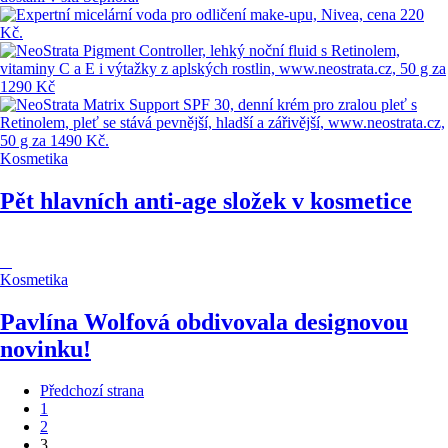
Kosmetika
Pět hlavních anti-age složek v kosmetice
Kosmetika
Pavlína Wolfová obdivovala designovou
novinku!
Předchozí strana
1
2
3