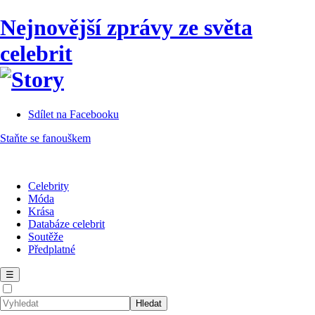
Nejnovější zprávy ze světa
celebrit
Sdílet na Facebooku
Staňte se fanouškem
Celebrity
Móda
Krása
Databáze celebrit
Soutěže
Předplatné
☰