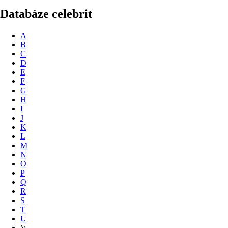
Databáze celebrit
A
B
C
D
E
F
G
H
I
J
K
L
M
N
O
P
Q
R
S
T
U
V