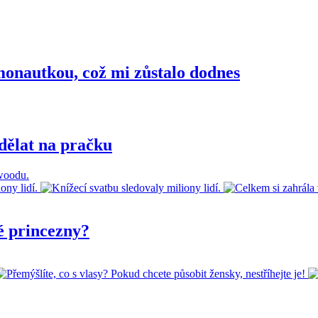
nautkou, což mi zůstalo dodnes
dělat na pračku
é princezny?