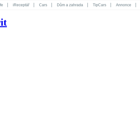
fe
iReceptář
Cars
Dům a zahrada
TipCars
Annonce
Květy
Překvapení
iGurmet
eStránky
Kreativ
iGlanc
it