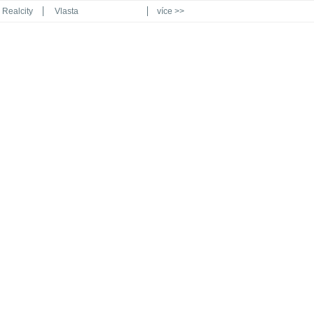
Realcity
Vlasta
více >>
Automodul.cz
Poznat svět