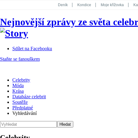
Deník
Kondice
Moje křížovka
Ka
National Geographic
Dotyk
Story
Nejnovější zprávy ze světa celebr
Koktejl
Sdílet na Facebooku
Staňte se fanouškem
Celebrity
Móda
Krása
Databáze celebrit
Soutěže
Předplatné
Vyhledávání
Celebrity