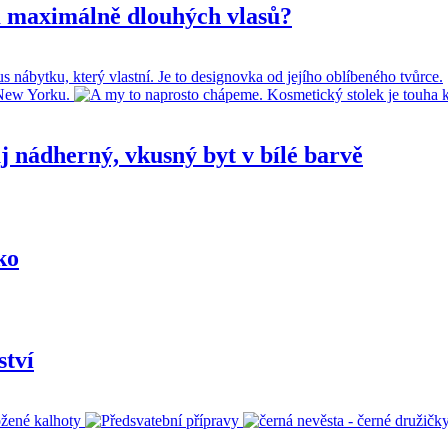
m maximálně dlouhých vlasů?
j nádherný, vkusný byt v bílé barvě
ko
tví