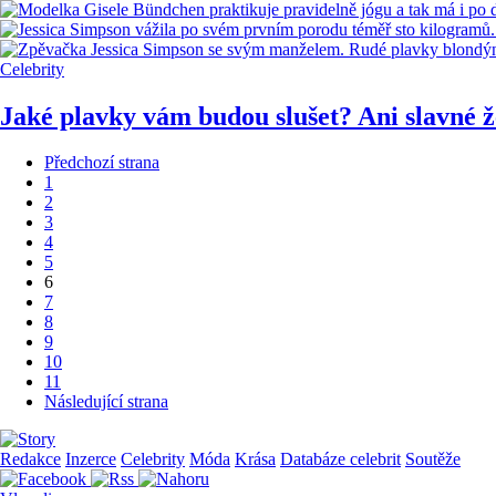
Celebrity
Jaké plavky vám budou slušet? Ani slavné ž
Předchozí strana
1
2
3
4
5
6
7
8
9
10
11
Následující strana
Redakce
Inzerce
Celebrity
Móda
Krása
Databáze celebrit
Soutěže