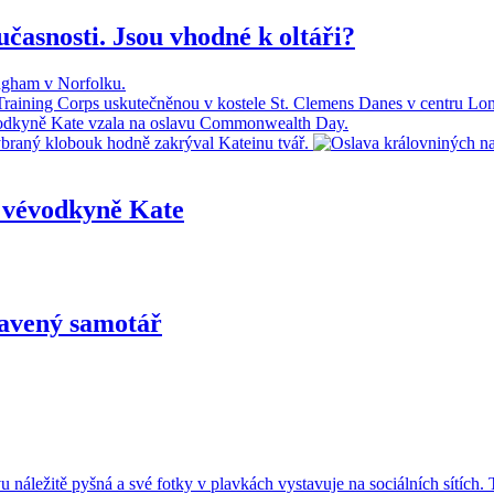
časnosti. Jsou vhodné k oltáři?
é vévodkyně Kate
unavený samotář