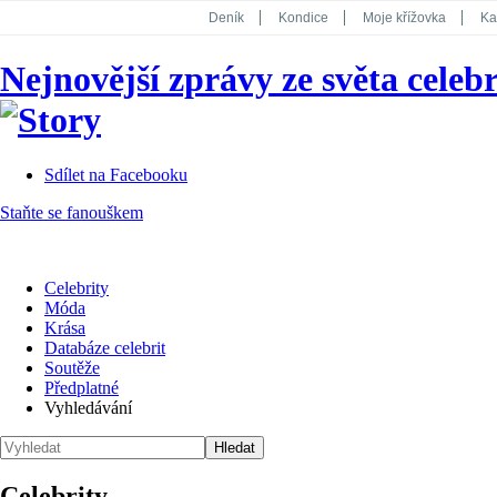
Deník
Kondice
Moje křížovka
Ka
National Geographic
Dotyk
Story
Nejnovější zprávy ze světa celebr
Koktejl
Sdílet na Facebooku
Staňte se fanouškem
Celebrity
Móda
Krása
Databáze celebrit
Soutěže
Předplatné
Vyhledávání
Celebrity