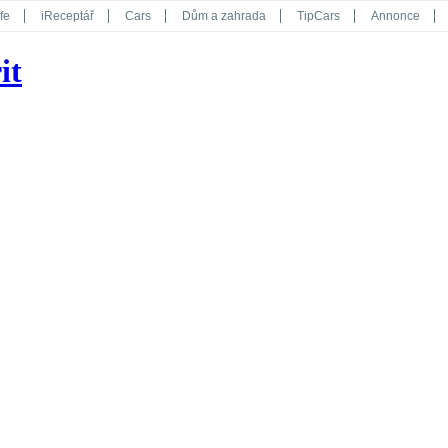
fe
iReceptář
Cars
Dům a zahrada
TipCars
Annonce
Květy
Překvapení
iGurmet
eStránky
Kreativ
iGlanc
it