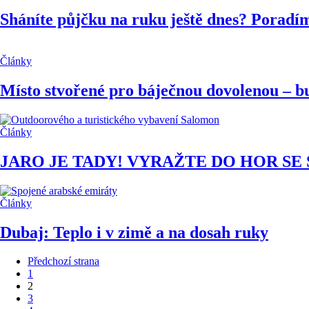
Sháníte půjčku na ruku ještě dnes? Poradíme
Články
Místo stvořené pro báječnou dovolenou – bu
Články
JARO JE TADY! VYRAŽTE DO HOR S
Články
Dubaj: Teplo i v zimě a na dosah ruky
Předchozí strana
1
2
3