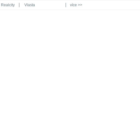
Realcity
Vlasta
více >>
Automodul.cz
Poznat svět