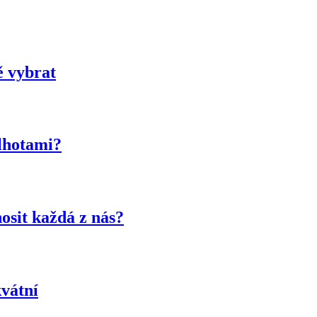
ě vybrat
alhotami?
osit každá z nás?
kvátní