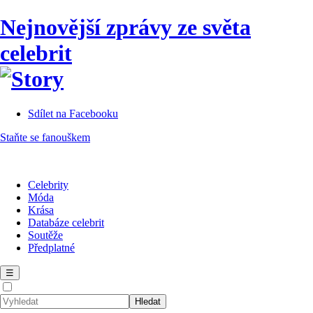
Nejnovější zprávy ze světa
celebrit
Sdílet na Facebooku
Staňte se fanouškem
Celebrity
Móda
Krása
Databáze celebrit
Soutěže
Předplatné
☰