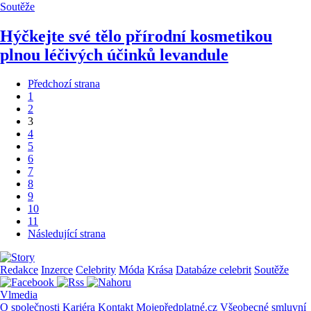
Soutěže
Hýčkejte své tělo přírodní kosmetikou
plnou léčivých účinků levandule
Předchozí strana
1
2
3
4
5
6
7
8
9
10
11
Následující strana
Redakce
Inzerce
Celebrity
Móda
Krása
Databáze celebrit
Soutěže
Vlmedia
O společnosti
Kariéra
Kontakt
Mojepředplatné.cz
Všeobecné smluvní