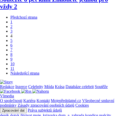
vždy 2
Předchozí strana
1
2
3
4
5
6
7
8
9
10
11
Následující strana
Redakce
Inzerce
Celebrity
Móda
Krása
Databáze celebrit
Soutěže
Vlmedia
O společnosti
Kariéra
Kontakt
Mojepředplatné.cz
Všeobecné smluvní
podmínky
Zásady zpracování osobních údajů
Cookies
Práva subjektů údajů
Zpracování dat
denik
dotyk
fitzivot
moje_krizovka
dum_a_zahrada
kondice
realcity