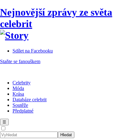
Nejnovější zprávy ze světa
celebrit
Sdílet na Facebooku
Staňte se fanouškem
Celebrity
Móda
Krása
Databáze celebrit
Soutěže
Předplatné
☰