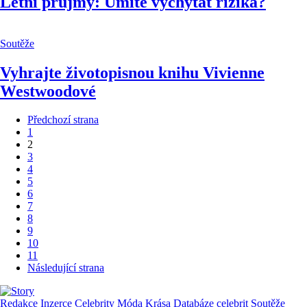
Letní průjmy: Umíte vychytat rizika?
Soutěže
Vyhrajte životopisnou knihu Vivienne
Westwoodové
Předchozí strana
1
2
3
4
5
6
7
8
9
10
11
Následující strana
Redakce
Inzerce
Celebrity
Móda
Krása
Databáze celebrit
Soutěže