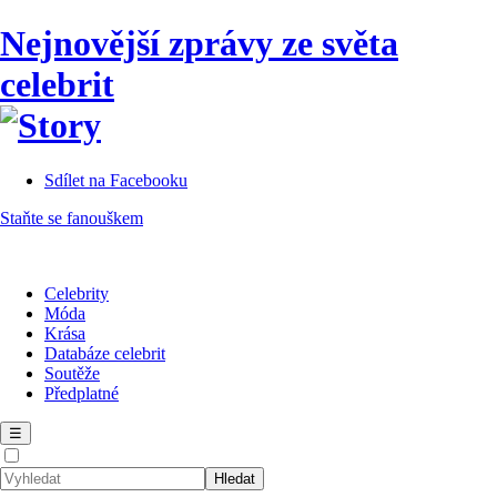
Nejnovější zprávy ze světa
celebrit
Sdílet na Facebooku
Staňte se fanouškem
Celebrity
Móda
Krása
Databáze celebrit
Soutěže
Předplatné
☰