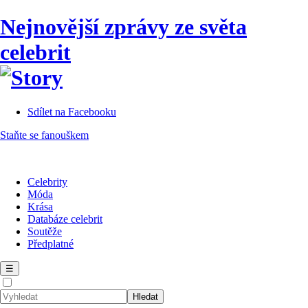
Nejnovější zprávy ze světa
celebrit
Sdílet na Facebooku
Staňte se fanouškem
Celebrity
Móda
Krása
Databáze celebrit
Soutěže
Předplatné
☰