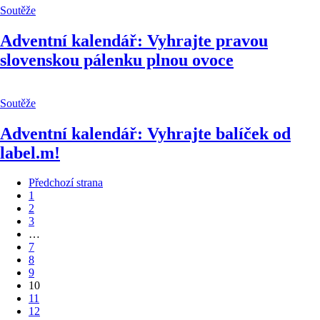
Soutěže
Adventní kalendář: Vyhrajte pravou
slovenskou pálenku plnou ovoce
Soutěže
Adventní kalendář: Vyhrajte balíček od
label.m!
Předchozí strana
1
2
3
…
7
8
9
10
11
12