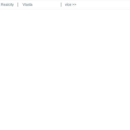
Realcity
Vlasta
více >>
Automodul.cz
Poznat svět