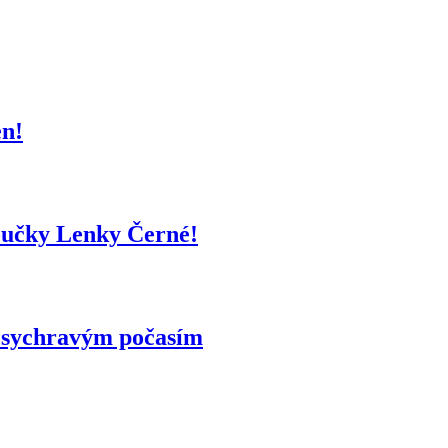
en!
oučky Lenky Černé!
m sychravým počasím