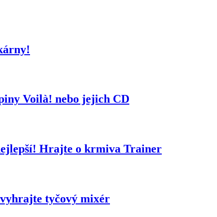
kárny!
piny Voilà! nebo jejich CD
ejlepší! Hrajte o krmiva Trainer
 vyhrajte tyčový mixér