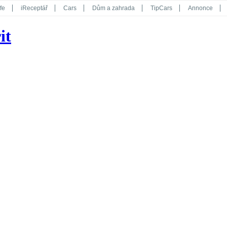
fe
iReceptář
Cars
Dům a zahrada
TipCars
Annonce
Květy
Překvapení
iGurmet
eStránky
Kreativ
iGlanc
it