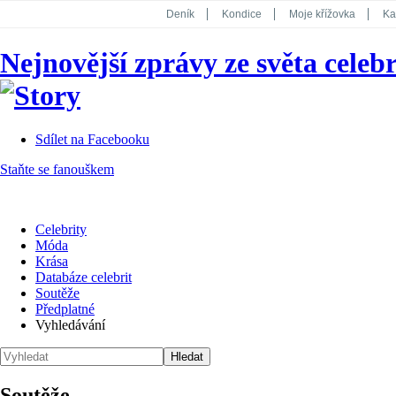
Deník
Kondice
Moje křížovka
Ka
National Geographic
Dotyk
Story
Nejnovější zprávy ze světa celebr
Koktejl
Sdílet na Facebooku
Staňte se fanouškem
Celebrity
Móda
Krása
Databáze celebrit
Soutěže
Předplatné
Vyhledávání
Soutěže