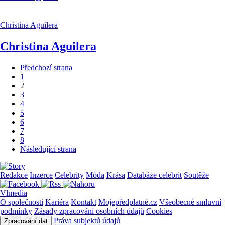
Christina Aguilera
Christina Aguilera
Předchozí strana
1
2
3
4
5
6
7
8
Následující strana
Redakce
Inzerce
Celebrity
Móda
Krása
Databáze celebrit
Soutěže
Vlmedia
O společnosti
Kariéra
Kontakt
Mojepředplatné.cz
Všeobecné smluvní
podmínky
Zásady zpracování osobních údajů
Cookies
Práva subjektů údajů
Zpracování dat