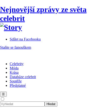
Nejnovější zprávy ze světa
celebrit
Sdílet na Facebooku
Staňte se fanouškem
Celebrity
Móda
Krása
Databáze celebrit
Soutěže
Předplatné
☰