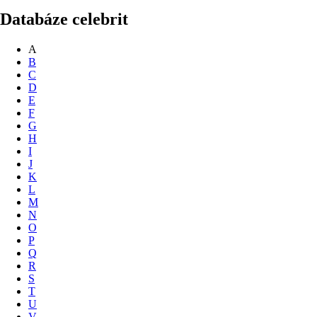
Databáze celebrit
A
B
C
D
E
F
G
H
I
J
K
L
M
N
O
P
Q
R
S
T
U
V