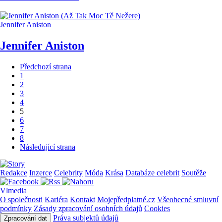
Jennifer Aniston
Jennifer Aniston
Předchozí strana
1
2
3
4
5
6
7
8
Následující strana
Redakce
Inzerce
Celebrity
Móda
Krása
Databáze celebrit
Soutěže
Vlmedia
O společnosti
Kariéra
Kontakt
Mojepředplatné.cz
Všeobecné smluvní
podmínky
Zásady zpracování osobních údajů
Cookies
Práva subjektů údajů
Zpracování dat