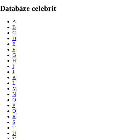
Databáze celebrit
A
B
C
D
E
F
G
H
I
J
K
L
M
N
O
P
Q
R
S
T
U
V