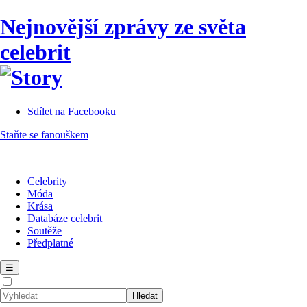
Nejnovější zprávy ze světa
celebrit
Sdílet na Facebooku
Staňte se fanouškem
Celebrity
Móda
Krása
Databáze celebrit
Soutěže
Předplatné
☰