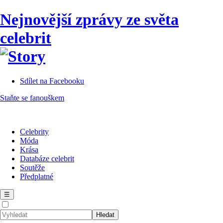
Nejnovější zprávy ze světa
celebrit
Sdílet na Facebooku
Staňte se fanouškem
Celebrity
Móda
Krása
Databáze celebrit
Soutěže
Předplatné
☰