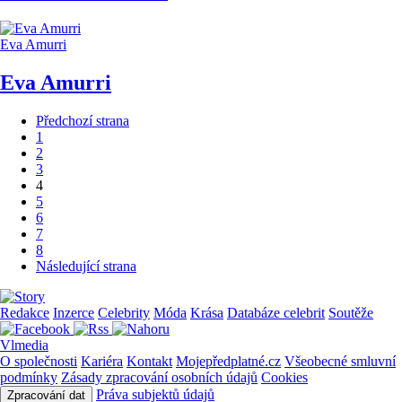
Eva Amurri
Eva Amurri
Předchozí strana
1
2
3
4
5
6
7
8
Následující strana
Redakce
Inzerce
Celebrity
Móda
Krása
Databáze celebrit
Soutěže
Vlmedia
O společnosti
Kariéra
Kontakt
Mojepředplatné.cz
Všeobecné smluvní
podmínky
Zásady zpracování osobních údajů
Cookies
Práva subjektů údajů
Zpracování dat