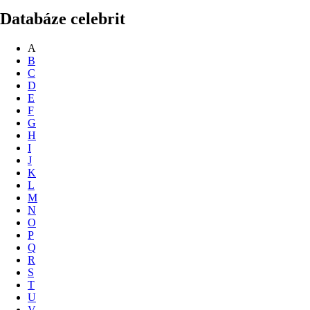
Databáze celebrit
A
B
C
D
E
F
G
H
I
J
K
L
M
N
O
P
Q
R
S
T
U
V