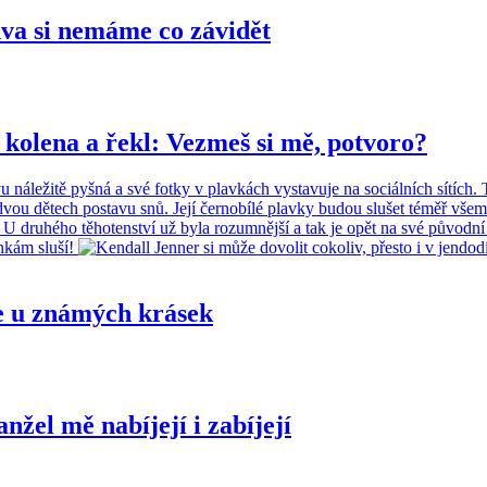
 si nemáme co závidět
ena a řekl: Vezmeš si mě, potvoro?
se u známých krásek
l mě nabíjejí i zabíjejí