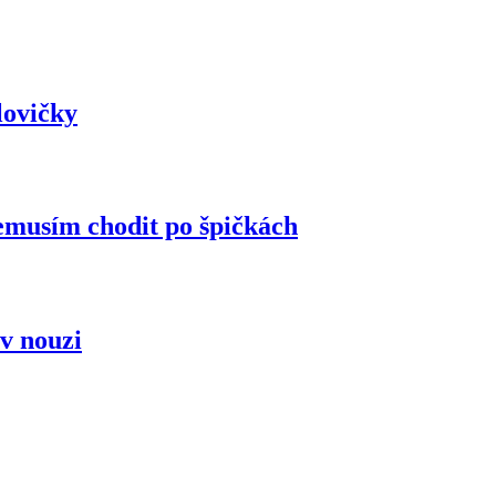
olovičky
sím chodit po špičkách
v nouzi