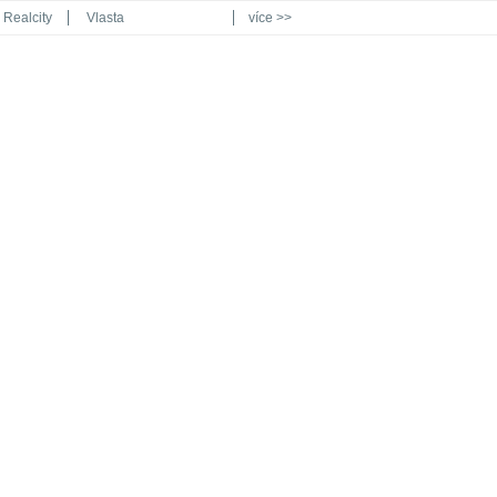
Realcity
Vlasta
více >>
Automodul.cz
Poznat svět