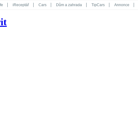
fe
iReceptář
Cars
Dům a zahrada
TipCars
Annonce
Květy
Překvapení
iGurmet
eStránky
Kreativ
iGlanc
it