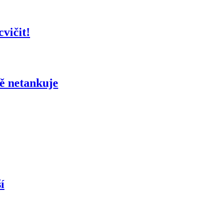
vičit!
 netankuje
í