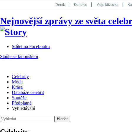
Deník
Kondice
Moje křížovka
Ka
National Geographic
Dotyk
Story
Nejnovější zprávy ze světa celebr
Koktejl
Sdílet na Facebooku
Staňte se fanouškem
Celebrity
Móda
Krása
Databáze celebrit
Soutěže
Předplatné
Vyhledávání
Celebrity